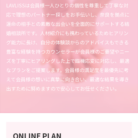
LAVLISSは会員様一人ひとりの個性を尊重して丁寧な対
応で理想のパートナー探しをお手伝いし、奈良を拠点に
運命の相手との素敵な出会いを全面的にサポートする結
婚相談所です。人材紹介にも携わっているためヒアリン
グ能力に長け、自分の体験談からのアドバイスもできる
豊富な経験を持つカウンセラーが会員様のご要望やニー
ズを丁寧にヒアリングした上で臨機応変に対応し、最適
なプランをご提案します。会員様の満足度を最優先に考
えて会員様の想いに真摯に向き合い、最適な結果を導き
出すために努めますので安心してお任せください。
ONLINE PLAN