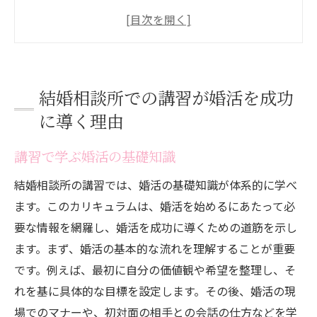
自己分析を通じた魅力の引き出し方
実際の事例から学ぶ成功の秘訣
講習で得る自己改善のヒント
結婚相談所のサポート体制とその効果
結婚相談所での講習が婚活を成功
結婚相談所を利用する前に知っておきたい講習
に導く理由
内容
講習で学ぶ婚活の基礎知識
初めての方へ、講習の流れを解説
講習で取り扱う主なトピックとは
結婚相談所の講習では、婚活の基礎知識が体系的に学べ
婚活初心者が知っておくべき心構え
ます。このカリキュラムは、婚活を始めるにあたって必
要な情報を網羅し、婚活を成功に導くための道筋を示し
プロから学ぶ婚活における注意点
ます。まず、婚活の基本的な流れを理解することが重要
事前に知っておくと役立つ婚活マナー
です。例えば、最初に自分の価値観や希望を整理し、そ
結婚相談所での講習のスケジュール例
れを基に具体的な目標を設定します。その後、婚活の現
結婚相談所での講習を受けると婚活が変わる！
場でのマナーや、初対面の相手との会話の仕方などを学