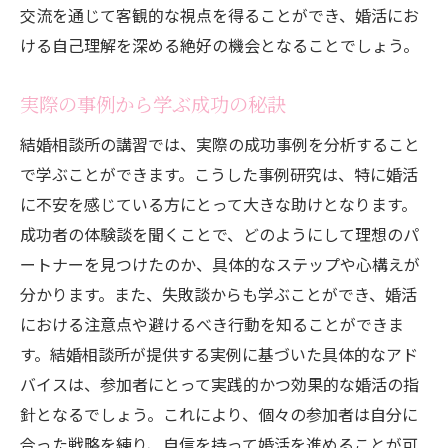
交流を通じて客観的な視点を得ることができ、婚活にお
講習から得る自己成長のヒント
ける自己理解を深める絶好の機会となることでしょう。
自分らしい婚活スタイルを確立する
結婚相談所の講習で得られる自信と魅力の再発
実際の事例から学ぶ成功の秘訣
見
結婚相談所の講習では、実際の成功事例を分析すること
自信を持ってアプローチするための方法
で学ぶことができます。こうした事例研究は、特に婚活
魅力を最大化するためのポイント
に不安を感じている方にとって大きな助けとなります。
講習で見つける自分の新たな一面
成功者の体験談を聞くことで、どのようにして理想のパ
ポジティブな自己表現の仕方
ートナーを見つけたのか、具体的なステップや心構えが
講習が促す自分磨きのプロセス
分かります。また、失敗談からも学ぶことができ、婚活
における注意点や避けるべき行動を知ることができま
婚活における自己肯定感の高め方
す。結婚相談所が提供する実例に基づいた具体的なアド
結婚相談所の講習が不安を解消する理由
バイスは、参加者にとって実践的かつ効果的な婚活の指
講習で得られる安心感とサポート
針となるでしょう。これにより、個々の参加者は自分に
婚活の不安を軽減するためのアドバイス
合った戦略を練り、自信を持って婚活を進めることが可