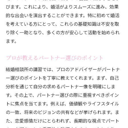
講習を受けた後の変化を実感
びます。これにより、婚活がよりスムーズに進み、効果
自信を持って婚活に挑むためのステップ
的な出会いを演出することができます。特に初めて婚活
講習が与える心理的効果
を考えている方にとって、これらの基礎知識は不安を取
婚活への姿勢が変わる瞬間
り除く一助となり、多くの方が安心して活動を始められ
ます。
講習から得られる新たな視点
婚活成功への具体的な行動計画
プロが教えるパートナー選びのポイント
効率的な婚活を実現する結婚相談所の講習の魅
結婚相談所の講習では、プロのアドバイザーがパートナ
力
ー選びのポイントを丁寧に教えてくれます。まず、自己
短期間で結果を出すための講習活用法
分析を通じて自分の求めるパートナー像を明確にしま
講習で学ぶ効率的な時間の使い方
す。その上で、パートナー選びの際に重視すべきポイン
忙しい人でも実践可能な婚活法
トに焦点を当てます。例えば、価値観やライフスタイル
講習が教える効果的なコミュニケーション
の一致、将来のビジョンの共有などが挙げられます。ま
術
た、恋愛感情だけにとらわれず、長期的な視点でパート
最適なパートナー探しの戦略