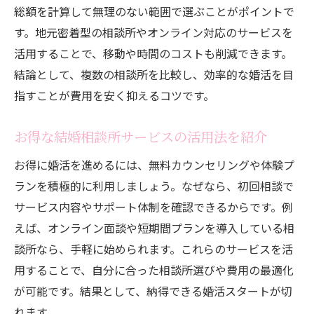
地元密着型の婚活が選ばれる理由
総額を計算して無理のない範囲で選ぶことがポイントで
結婚相談所の地元密着型サービスの魅力と
す。地元密着型の相談所やオンライン対応のサービスを
は
活用することで、移動や時間のコストも削減できます。
地域密着の結婚相談所で得られる安心感
結論として、複数の相談所を比較し、効率的な婚活を目
地元で出会う結婚相談所婚活のメリットを
指すことが費用を安く抑えるコツです。
解説
お得な結婚相談所サービスの活用法を紹介
結婚相談所の地域密着サポートが婚活成功
の鍵
お得に婚活を進めるには、無料カウンセリングや体験プ
地元に強い結婚相談所で理想の出会いを実
ランを積極的に利用しましょう。なぜなら、初回相談で
現
サービス内容やサポート体制を確認できるからです。例
えば、オンライン面談や短期間プランを導入している相
結婚相談所の地域ネットワークを活かす方
談所なら、手軽に始められます。これらのサービスを活
法
用することで、自分に合った相談所選びや費用の最適化
納得できる結婚相談所選びの極意
が可能です。結果として、納得できる婚活スタートが切
結婚相談所選びで失敗しないための判断基
れます。