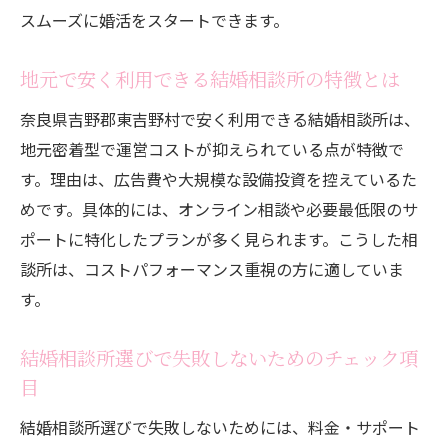
オンライン結婚相談所で費用と時間を節約
スムーズに婚活をスタートできます。
しよう
地元で安く利用できる結婚相談所の特徴とは
結婚相談所のオンライン相談で得られる安
心感
奈良県吉野郡東吉野村で安く利用できる結婚相談所は、
忙しい方に最適な結婚相談所のオンライン
地元密着型で運営コストが抑えられている点が特徴で
機能
す。理由は、広告費や大規模な設備投資を控えているた
オンライン対応結婚相談所の選び方と注意
めです。具体的には、オンライン相談や必要最低限のサ
点
ポートに特化したプランが多く見られます。こうした相
談所は、コストパフォーマンス重視の方に適していま
成婚実績が高い相談所の特徴を解説
す。
結婚相談所の成婚率が高い理由を徹底分析
結婚相談所選びで重視すべき成婚実績とは
結婚相談所選びで失敗しないためのチェック項
成婚実績豊富な結婚相談所のサポート力を
目
解説
結婚相談所選びで失敗しないためには、料金・サポート
結婚相談所のサクセスストーリーから学ぶ