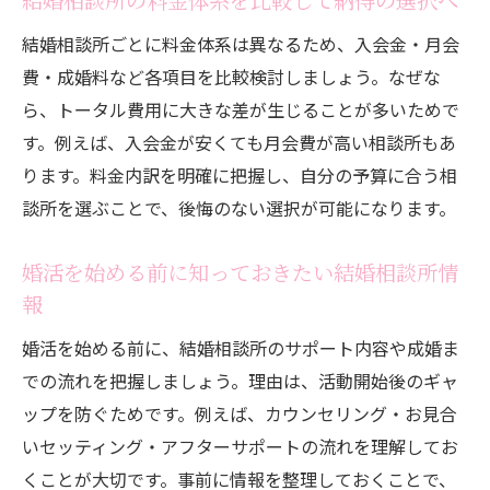
結婚相談所の料金体系を比較して納得の選択へ
る方法
結婚相談所ごとに料金体系は異なるため、入会金・月会
安心して任せられる結婚相談所の特徴を解
費・成婚料など各項目を比較検討しましょう。なぜな
説
ら、トータル費用に大きな差が生じることが多いためで
結婚相談所のサポート内容と成婚実績の確
す。例えば、入会金が安くても月会費が高い相談所もあ
認法
ります。料金内訳を明確に把握し、自分の予算に合う相
無料相談で結婚相談所の信頼度をチェック
談所を選ぶことで、後悔のない選択が可能になります。
しよう
結婚相談所の運営体制や担当者の質を見極
婚活を始める前に知っておきたい結婚相談所情
める
報
オンライン対応で手軽な婚活を実現
婚活を始める前に、結婚相談所のサポート内容や成婚ま
結婚相談所のオンラインサービス活用法を
での流れを把握しましょう。理由は、活動開始後のギャ
紹介
ップを防ぐためです。例えば、カウンセリング・お見合
自宅でできる結婚相談所の婚活メリットと
いセッティング・アフターサポートの流れを理解してお
は
くことが大切です。事前に情報を整理しておくことで、