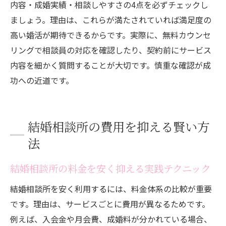
内容・成婚実績・相談しやすさの4点を必ずチェックし
秘訣
ましょう。理由は、これらが満たされていれば満足度の
実績ある結婚相談所の共通するサポート体
高い婚活が期待できるからです。実際に、無料カウンセ
制
リングで相談員の対応を確認したり、契約前にサービス
成婚実績が高い結婚相談所の選び方ガイド
内容を細かく質問することが大切です。慎重な確認が成
忙しい方に最適な婚活サービス活用術
功への近道です。
結婚相談所の時短活用術で効率良く婚活し
よう
結婚相談所の費用を抑える賢い方
忙しい方も安心の結婚相談所サービスとは
法
スマホで利用できる結婚相談所の利便性を
紹介
結婚相談所の料金を安く抑える実践テクニック
結婚相談所のサポートでスキマ時間に婚活
結婚相談所を安く利用するには、料金体系の比較が重要
結婚相談所の効率的な婚活プラン活用法
です。理由は、サービスごとに費用が異なるためです。
忙しい人向け結婚相談所の選び方と使い方
例えば、入会金や月会費、成婚料が分かれている場合、