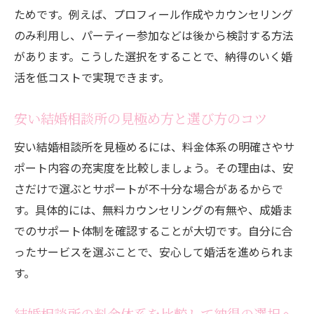
ック
ためです。例えば、プロフィール作成やカウンセリング
お得な結婚相談所サービスの活用法を紹介
のみ利用し、パーティー参加などは後から検討する方法
費用を抑えた結婚相談所選びの注意点と対
があります。こうした選択をすることで、納得のいく婚
策
活を低コストで実現できます。
結婚相談所の割引やキャンペーンを賢く利
安い結婚相談所の見極め方と選び方のコツ
用しよう
結婚相談所の費用内訳を理解して無駄を省
安い結婚相談所を見極めるには、料金体系の明確さやサ
く方法
ポート内容の充実度を比較しましょう。その理由は、安
初期費用を抑える結婚相談所の選び方ガイ
さだけで選ぶとサポートが不十分な場合があるからで
ド
す。具体的には、無料カウンセリングの有無や、成婚ま
でのサポート体制を確認することが大切です。自分に合
信頼できる相談所を探すポイントとは
ったサービスを選ぶことで、安心して婚活を進められま
信頼できる結婚相談所の見分け方と選定基
す。
準
結婚相談所の口コミや評判を正しく活用す