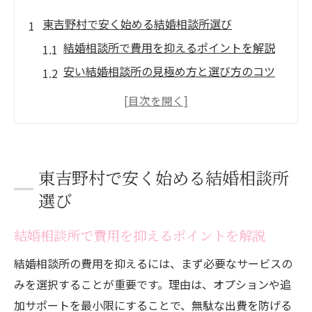
東吉野村で安く始める結婚相談所選び
結婚相談所で費用を抑えるポイントを解説
安い結婚相談所の見極め方と選び方のコツ
結婚相談所の料金体系を比較して納得の選
択へ
婚活を始める前に知っておきたい結婚相談
所情報
東吉野村で安く始める結婚相談所
地元で安く利用できる結婚相談所の特徴と
選び
は
結婚相談所選びで失敗しないためのチェッ
結婚相談所で費用を抑えるポイントを解説
ク項目
結婚相談所の費用を抑えるには、まず必要なサービスの
結婚相談所の費用を抑える賢い方法
みを選択することが重要です。理由は、オプションや追
結婚相談所の料金を安く抑える実践テクニ
加サポートを最小限にすることで、無駄な出費を防げる