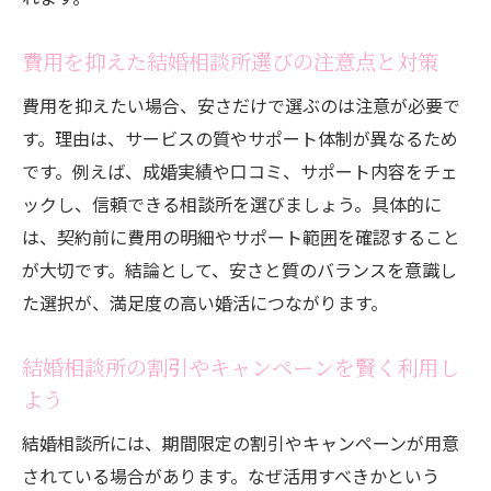
準
納得感を持てる結婚相談所の選び方を伝授
費用を抑えた結婚相談所選びの注意点と対策
結婚相談所の比較ポイントと最終決断のコ
費用を抑えたい場合、安さだけで選ぶのは注意が必要で
ツ
す。理由は、サービスの質やサポート体制が異なるため
結婚相談所選びで後悔しないチェックリス
です。例えば、成婚実績や口コミ、サポート内容をチェ
ト
ックし、信頼できる相談所を選びましょう。具体的に
自分に合う結婚相談所を見つけるための工
は、契約前に費用の明細やサポート範囲を確認すること
夫
が大切です。結論として、安さと質のバランスを意識し
最後に選ぶ結婚相談所で理想の婚活を実現
た選択が、満足度の高い婚活につながります。
結婚相談所の割引やキャンペーンを賢く利用し
よう
結婚相談所には、期間限定の割引やキャンペーンが用意
されている場合があります。なぜ活用すべきかという