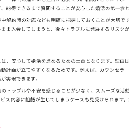
結婚相談所で不安を減らす事前準備のコツ
ず、納得できるまで質問することが安心した婚活の第一歩
安心して活動するための注意点
途中解約時の対応なども明確に把握しておくことが大切で
結婚相談所で安心して婚活するための基本
いまま入会してしまうと、後々トラブルに発展するリスク
トラブル防止に役立つ結婚相談所の注意事項
信頼できる結婚相談所を見極めるポイント
安心感を得るためのサポート体制の重要性
とは、安心して婚活を進めるための土台となります。理由
三郷町で活動時の結婚相談所選びの注意点
活動計画が立てやすくなるためです。例えば、カウンセラ
サポート体制が充実した結婚相談所選び
活が実現できます。
充実サポートがある結婚相談所の特徴
後のトラブルや不安を感じることが少なく、スムーズな活
結婚相談所のカウンセラーサポートを活用する方法
ービス内容に齟齬が生じてしまうケースも見受けられます
安心感を重視した結婚相談所の選び方
結婚相談所選びで失敗しないサポート体制の見極め
三郷町の結婚相談所でサポート体制を比較しよう
方