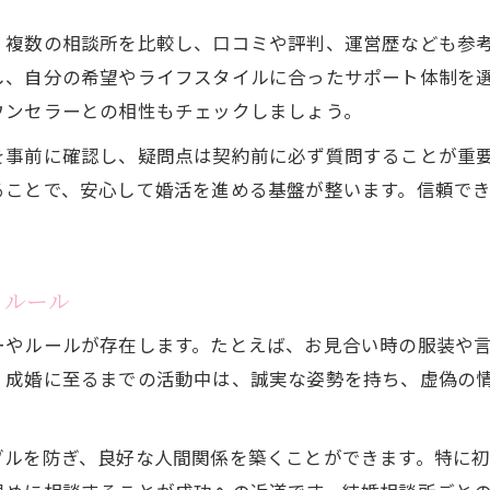
失敗しない婚活のコツとポイント紹介
、複数の相談所を比較し、口コミや評判、運営歴なども参
結婚相談所で成功するための婚活計画法
し、自分の希望やライフスタイルに合ったサポート体制を
婚活の失敗を回避するための心構え
ウンセラーとの相性もチェックしましょう。
成婚率を高める結婚相談所の活用テクニック
を事前に確認し、疑問点は契約前に必ず質問することが重
結婚相談所で理想の出会いを引き寄せるコツ
ることで、安心して婚活を進める基盤が整います。信頼で
婚活イベントや相談所サービスの賢い併用法
年齢別に見る結婚相談所の活用法
年代ごとの結婚相談所活用ポイント解説
とルール
結婚相談所でモテる年齢層の傾向と対策
ーやルールが存在します。たとえば、お見合い時の服装や
年齢別の婚活戦略と三郷町での実例紹介
、成婚に至るまでの活動中は、誠実な姿勢を持ち、虚偽の
結婚相談所で年齢に応じたサポート活用法
。
実年齢と婚活成功率の関係を知ろう
ブルを防ぎ、良好な人間関係を築くことができます。特に