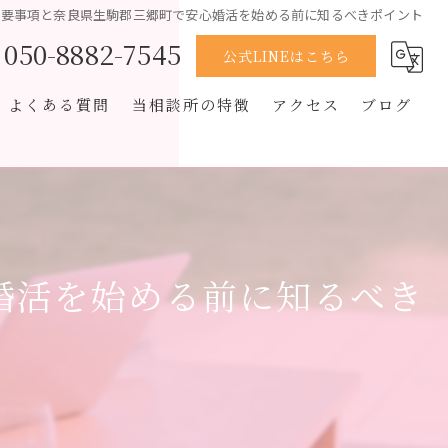
重要事項と奈良県生駒郡三郷町で安心婚活を始める前に知るべきポイント
050-8882-7545
公式LINEはこちら
よくある質問
当相談所の特徴
アクセス
ブログ
男性
コラム
恋愛経験なし
オンライン
婚活を始める前に知るべき
再婚
スピード婚