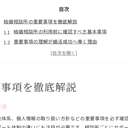
目次
結婚相談所の重要事項を徹底解説
結婚相談所の利用前に確認すべき基本事項
重要事項の理解が婚活成功へ導く理由
トラブル回避のための結婚相談所選び方
結婚相談所で押さえておきたいマナーとルール
奈良県生駒郡三郷町で安心できるサポート体制
三郷町で婚活を始める前の心得
要事項を徹底解説
結婚相談所利用時の三郷町独自のポイント
三郷町婚活で知っておきたい地域情報
事項
結婚相談所選びに必要な心構えと準備
金体系、個人情報の取り扱い方針などの重要事項を必ず確
三郷町の婚活イベント活用法と注意点
ポート体制の違いにも注目が必要です。相談所ごとにサポ