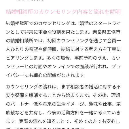
ト
結婚相談所のカウンセリング内容と流れを解明
初回カウンセリングで何を話すべきか知ろう
結婚相談所でのカウンセリングは、婚活のスタートライ
結婚相談所で初回に話すべき自己紹介のポ
ンとして非常に重要な役割を果たします。奈良県五條市
イント
の結婚相談所では、初回カウンセリングを通じて会員一
婚活への悩みを結婚相談所でどう伝えるか
人ひとりの希望や価値観、結婚に対する考え方を丁寧に
理想の結婚像を結婚相談所で明確にするコ
ヒアリングします。多くの場合、事前予約のうえ、カウ
ツ
ンセラーとの対面やオンラインでの面談が行われ、プラ
結婚相談所の初回カウンセリングで聞かれ
イバシーにも細心の配慮がなされます。
る質問例
カウンセリングの流れは、まず相談者の婚活に対する不
カウンセリング時に伝えたい価値観や希望
安や疑問を解消することから始まります。その後、理想
条件
のパートナー像や将来の生活イメージ、趣味や仕事、家
理想の婚活スタートの第一歩とは何か
族観などを共有し、今後の活動方針を一緒に考えていき
結婚相談所で理想の婚活を始めるための準
ます。実際の流れを知ることで、初めての方でも安心し