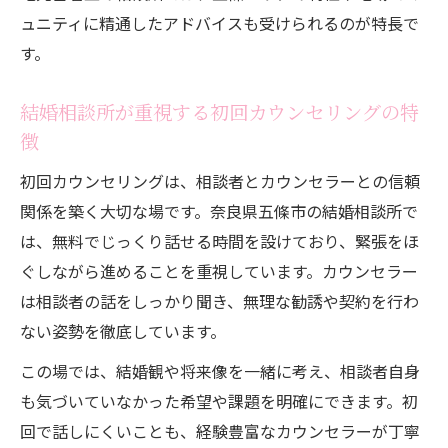
魅力
ュニティに精通したアドバイスも受けられるのが特長で
地域事情に合った結婚相談所のカウンセリ
す。
ング内容
五條市で安心して利用できる結婚相談所サ
結婚相談所が重視する初回カウンセリングの特
ポート例
徴
カウンセリング内容から見る地元婚活の強
初回カウンセリングは、相談者とカウンセラーとの信頼
み
関係を築く大切な場です。奈良県五條市の結婚相談所で
カウンセリング内容が安心の婚活につながる理
は、無料でじっくり話せる時間を設けており、緊張をほ
由
ぐしながら進めることを重視しています。カウンセラー
結婚相談所のカウンセリングで不安を解消
は相談者の話をしっかり聞き、無理な勧誘や契約を行わ
できる理由
ない姿勢を徹底しています。
安心して婚活できる結婚相談所のサポート
この場では、結婚観や将来像を一緒に考え、相談者自身
力
も気づいていなかった希望や課題を明確にできます。初
カウンセリング内容が信頼につながるポイ
回で話しにくいことも、経験豊富なカウンセラーが丁寧