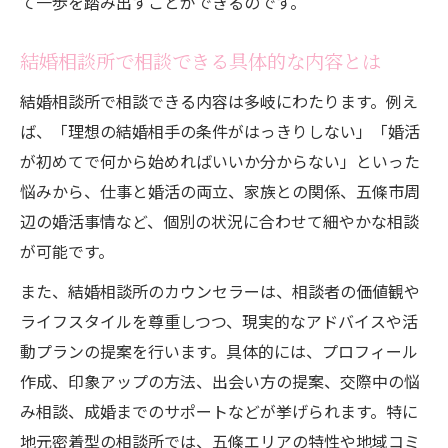
備
て一歩を踏み出すことができるのです。
カウンセリング内容から見える婚活スター
結婚相談所で相談できる具体的な内容とは
トのコツ
理想の出会いを叶える結婚相談所のサポー
結婚相談所で相談できる内容は多岐にわたります。例え
ト活用法
ば、「理想の結婚相手の条件がはっきりしない」「婚活
が初めてで何から始めればいいか分からない」といった
結婚相談所で第一歩を踏み出すための心構
悩みから、仕事と婚活の両立、家族との関係、五條市周
え
辺の婚活事情など、個別の状況に合わせて細やかな相談
カウンセリング内容を活かした婚活計画の
が可能です。
立て方
奈良県五條市で受けられる結婚相談所のサポー
また、結婚相談所のカウンセラーは、相談者の価値観や
ト
ライフスタイルを尊重しつつ、現実的なアドバイスや活
動プランの提案を行います。具体的には、プロフィール
結婚相談所が提供する地元密着型サポート
作成、印象アップの方法、出会い方の提案、交際中の悩
の特徴
み相談、成婚までのサポートなどが挙げられます。特に
奈良県五條市での婚活に強い結婚相談所の
地元密着型の相談所では、五條エリアの特性や地域コミ