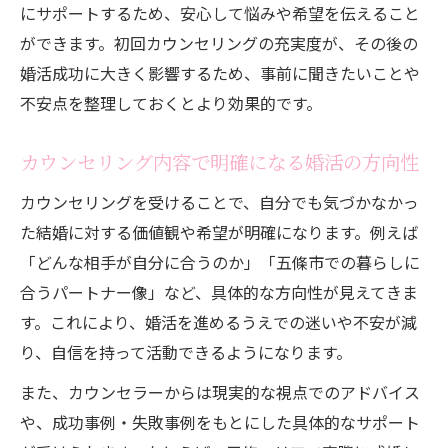
ント
にサポートするため、安心して悩みや希望を伝えること
結婚相談所で安心感を得られる相談事例
ができます。初回カウンセリングの充実度が、その後の
カウンセリングから始まる婚活の自己理解
婚活成功に大きく影響するため、事前に聞きたいことや
無料カウンセリングで得られる情報や流れを紹
不安点を整理しておくとより効果的です。
介
カウンセリング内容で明確になる婚活の方向性
結婚相談所の無料カウンセリング利用の流
れと注意点
カウンセリングを受けることで、自分でも気づかなかっ
無料カウンセリングで聞ける結婚相談所の
た結婚に対する価値観や希望が明確になります。例えば
相談内容
「どんな相手が自分に合うのか」「五條市での暮らしに
合うパートナー像」など、具体的な方向性が見えてきま
結婚相談所の無料相談で得られる情報の具
す。これにより、婚活を進めるうえでの迷いや不安が減
体例
り、自信を持って活動できるようになります。
無料カウンセリング活用で婚活の不安を払
拭
また、カウンセラーからは現実的な視点でのアドバイス
や、成功事例・失敗事例をもとにした具体的なサポート
結婚相談所の無料カウンセリング体験談と