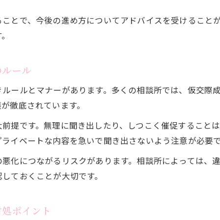
情報交換を成功に導く結婚相談所活用法
ることで、今後の進め方についてアドバイスを受けること
結婚相談所を活用した安心の情報交換術
す。
仮交際で役立つ結婚相談所のサポートとは
結婚相談所で信頼を築く情報交換のコツ
のルール
LINE交換後のフォローを結婚相談所に相談
きルールとマナーがあります。多くの相談所では、仮交際
情報交換を円滑に進める結婚相談所の活用術
護が徹底されています。
LINE交換を巡る失敗しないコツを伝授
大前提です。無理に聞き出したり、しつこく催促すること
結婚相談所で失敗しないLINE交換の極意
プライベートな内容を急いで聞き出さないよう注意が必要
仮交際中のLINE交換で気を付けるポイント
の悪化につながるリスクがあります。相談所によっては、
LINE交換後のトラブルを回避する結婚相談所テク
認しておくことが大切です。
結婚相談所でのLINE返信頻度の最適解
結婚相談所で安心してLINE交換する方法
対処ポイント