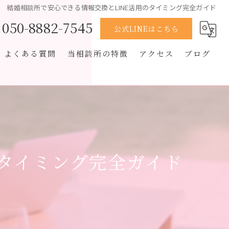
結婚相談所で安心できる情報交換とLINE活用のタイミング完全ガイド
050-8882-7545
公式LINEはこちら
よくある質問
当相談所の特徴
アクセス
ブログ
男性
コラム
恋愛経験なし
オンライン
のタイミング完全ガイド
再婚
スピード婚