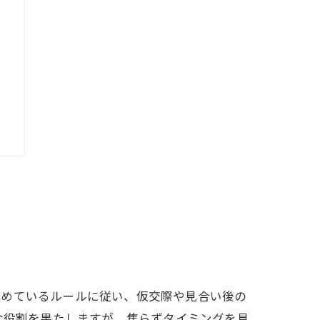
ト
定めているルールに従い、仮交際や見合い後の
な役割を果たしますが、焦らずタイミングを見