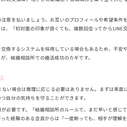
結婚相談所でLINE交換後に意識したいこと
仮交際で迷わない連絡手段の選び方
の注意を払いましょう。お互いのプロフィールや希望条件
結婚相談所で安心できる連絡手段の選定法
は、「初対面の印象が良くても、複数回会ってからLINE
LINE交換が不安な時の仮交際連絡のコツ
結婚相談所で電話とLINEを使い分けるコツ
を交換するシステムを採用している場合もあるため、不安
仮交際で連絡手段に悩む時の相談所サポート
とが、結婚相談所での婚活成功のカギです。
結婚相談所での仮交際におすすめの連絡方法
気持ち悪いと感じた時の断り方ガイド
法
結婚相談所で気持ち悪い時の自然な断り方
進まない場合は無理に応じる必要はありません。まずは率直
仮交際でLINE交換を断る伝え方のコツ
つつ自分の気持ちを守ることができます。
結婚相談所経由で安心できる断り方とは
慮が必要です。「結婚相談所のルールで、まだ早いと感じ
結婚相談所で相手との距離を保つ連絡法
断った経験のある会員からは「一度断っても、相手が理解
断り方に悩む女性が知るべき結婚相談所対応