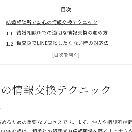
目次
結婚相談所で安心の情報交換テクニック
結婚相談所での適切な情報交換の進め方
仮交際でLINE交換したくない時の対応法
連絡先交換時に心がけたい結婚相談所のルール
結婚相談所で気持ち悪いと感じた時の対処ポイン
結婚相談所の情報交換でトラブルを防ぐコツ
LINE交換の理想的タイミングはいつが最適
心の情報交換テクニック
結婚相談所でのLINE交換ベストタイミング
仮交際でLINE交換を急がない判断基準
方
連絡先交換の前に確認すべき結婚相談所のマナー
進めるための重要なプロセスです。まず、仲人や相談所が
Omiaiやオーネットのライン交換ルール比較
LINE交換は、相手との距離感や信頼関係を築く上で大き