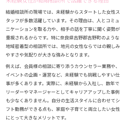
未経験女性が結婚相談所で活躍できる理由
結婚相談所で叶う理想のワークライフバラ
ンス
結婚相談所の現場では、未経験からスタートした女性ス
タッフが多数活躍しています。その理由は、人とコミュ
地元で長く働ける結婚相談所のサポート体制
ニケーションを取る力や、相手の話を丁寧に聞く姿勢が
結婚相談所で受けられる育成サポート紹介
重視されるからです。特に奈良県吉野郡吉野町のような
長期就労を支える結婚相談所の福利厚生
地域密着型の相談所では、地元の女性ならではの親しみ
結婚相談所の働きやすい職場環境を解説
やすさや気配りが大きな強みとなります。
女性に優しい結婚相談所のサポート体制
例えば、会員様の相談に寄り添うカウンセラー業務や、
結婚相談所で安心して働くための工夫
イベントの企画・運営など、未経験でも挑戦しやすい仕
安心して始める結婚相談所のお仕事ガイド
事が多くあります。実際に、未経験から入社し、数年で
結婚相談所初心者向けお仕事スタート手順
リーダーやマネージャーとしてキャリアアップした事例
結婚相談所の求人選びで確認すべき点
も少なくありません。自分の生活スタイルに合わせてシ
結婚相談所のお仕事一日の流れを紹介
フト勤務ができる点も、家庭や子育てと両立したい女性
にとって大きなメリットです。
結婚相談所求人でよくある質問と回答