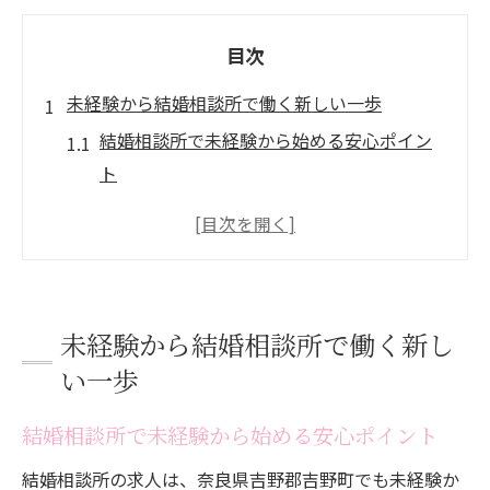
目次
未経験から結婚相談所で働く新しい一歩
結婚相談所で未経験から始める安心ポイン
ト
未経験女性が結婚相談所で活躍できる理由
結婚相談所の現場で学べるスキルと魅力
未経験者向け結婚相談所のサポート体制
結婚相談所での初めての仕事選びのコツ
未経験から結婚相談所で働く新し
吉野町で実現する結婚相談所のキャリア形成
い一歩
結婚相談所でキャリアアップを目指す方法
結婚相談所で未経験から始める安心ポイント
地元で叶える結婚相談所の安定した働き方
結婚相談所での正社員登用までの流れ
結婚相談所の求人は、奈良県吉野郡吉野町でも未経験か