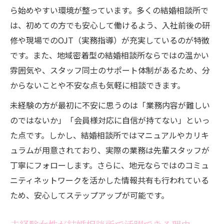
結婚相談所業界で成長するための秘訣
ら始めやすい環境が整っています。多くの結婚相談所で
は、初めての方でも安心して働けるよう、入社前後の研
女性が結婚相談所で築くキャリアパスとは
修や現場でのOJT（実務指導）が充実しているのが特徴
結婚相談所の仕事に挑戦したい女性必見
です。また、地域密着型の結婚相談所ならではの温かい
女性が結婚相談所で得られるやりがいとは
雰囲気や、スタッフ同士のサポート体制があるため、分
結婚相談所求人で未経験OKのポイント
からないことや不安な点も気軽に相談できます。
結婚相談所で女性が輝くための条件とは
未経験の方が最初に不安に思うのは「業務内容が難しい
未経験女性でも安心の結婚相談所研修制度
のではないか」「会員様対応に自信が持てない」といっ
結婚相談所の現場で求められる女性像
た点です。しかし、結婚相談所ではマニュアルやカリキ
柔軟なシフトが魅力の結婚相談所求人特集
ュラムが用意されており、実際の業務は先輩スタッフが
結婚相談所で選べる柔軟な働き方の魅力
丁寧にフォローします。さらに、地元ならではのコミュ
家事と両立できる結婚相談所のシフト制度
ニティネットワークを活かした情報共有も行われている
ため、安心してステップアップが可能です。
結婚相談所求人の短時間勤務のメリット
女性に人気の結婚相談所の勤務スタイル