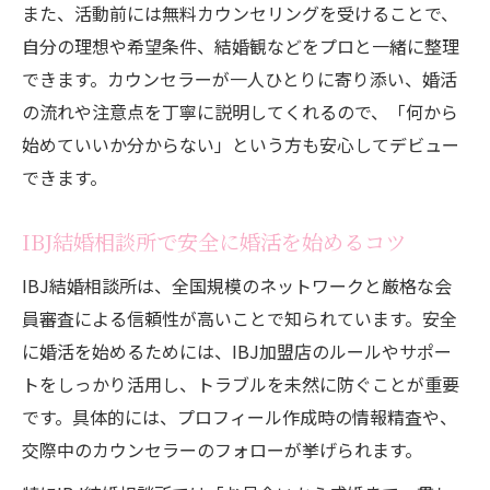
また、活動前には無料カウンセリングを受けることで、
成婚率を高めるための3ヶ月ルール活用法
自分の理想や希望条件、結婚観などをプロと一緒に整理
婚活で感じやすい売れ残り年齢の不安を乗り越
できます。カウンセラーが一人ひとりに寄り添い、婚活
えるには
の流れや注意点を丁寧に説明してくれるので、「何から
結婚相談所で売れ残り年齢の不安を解消す
始めていいか分からない」という方も安心してデビュー
る方法
できます。
年齢の壁を乗り越える結婚相談所のサポー
ト体制
IBJ結婚相談所で安全に婚活を始めるコツ
婚活市場での年齢不安を結婚相談所がサポ
IBJ結婚相談所は、全国規模のネットワークと厳格な会
ート
員審査による信頼性が高いことで知られています。安全
IBJ結婚相談所で売れ残りの悩みを前向きに
に婚活を始めるためには、IBJ加盟店のルールやサポー
解決
トをしっかり活用し、トラブルを未然に防ぐことが重要
結婚相談所で年齢による焦りを克服する秘
です。具体的には、プロフィール作成時の情報精査や、
訣
交際中のカウンセラーのフォローが挙げられます。
カウンセラーのサポートで理想の成婚を実現す