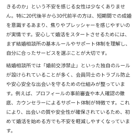
由
きるのか」という不安を感じる女性は少なくありませ
婚前交渉禁止ルールで守られる婚活女性の
ん。特に20代後半から30代前半の方は、短期間での成婚
安心感
を意識するあまり、焦りやプレッシャーを感じやすいの
トラブル回避に役立つ結婚相談所のルール
が実情です。安心して婚活をスタートさせるためには、
とは
まず結婚相談所の基本ルールやサポート体制を理解し、
IBJ結婚相談所の健全な出会いを守る仕組み
自分に合ったサービスを選ぶことが大切です。
結婚相談所の婚前交渉禁止が信頼される理
結婚相談所では「婚前交渉禁止」といった独自のルール
由
が設けられていることが多く、会員同士のトラブル防止
3ヶ月ルールを活用した効率的な成婚戦略
や安心安全な出会いを守るための仕組みが整っていま
結婚相談所で3ヶ月ルールを活かすポイント
す。例えば、プロフィールの事前審査や本人確認の徹
底、カウンセラーによるサポート体制が特徴です。これ
短期間で成婚を目指す結婚相談所の活用術
により、出会いの質や安全性が確保されているため、初
IBJ婚活成功のカギとなる3ヶ月ルールとは
めて婚活を始める方でも不安を軽減しやすくなっていま
結婚相談所の3ヶ月ルールで効率的な婚活を
す。
実現