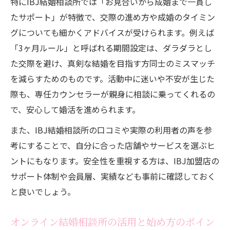
特にIBJ結婚相談所では「お見合いから成婚まで一貫し
る方法
たサポート」が特徴で、交際の進め方や成婚のタイミン
結婚相談所のカウンセラーが叶える理想の
グについても細かくアドバイスが受けられます。例えば
成婚
「3ヶ月ルール」と呼ばれる期間設定は、ダラダラとし
IBJ結婚相談所のサポートが成婚率を高める
た交際を避け、真剣な結婚を目指す方同士のミスマッチ
理由
を減らすためのものです。活動中に迷いや不安が生じた
カウンセラーによる結婚相談所婚活の手厚
際も、専任カウンセラーが親身に相談に乗ってくれるの
い支援
で、安心して婚活を進められます。
オンライン結婚相談所のカウンセラー活用
また、IBJ結婚相談所の口コミや実際の利用者の声を参
法
考にすることで、自分に合った店舗やサービスを選ぶヒ
結婚相談所のプロが教える成婚力アップ術
ントにもなります。安全性を重視する方は、IBJ加盟店の
結婚相談所と婚活パーティーの違いを徹底比較
サポート体制や会員層、実績なども事前に確認しておく
と良いでしょう。
結婚相談所と婚活パーティーの本質的な違
いを解説
オンライン結婚相談所の活用と始め方のポイン
結婚相談所と婚活パーティーのサポート比