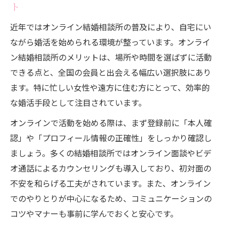
ト
較
近年ではオンライン結婚相談所の普及により、自宅にい
IBJ結婚相談所と婚活パーティーのメリット
ながら婚活を始められる環境が整っています。オンライ
比較
ン結婚相談所のメリットは、場所や時間を選ばずに活動
結婚相談所が婚活パーティーより優れてい
できる点と、全国の会員と出会える幅広い選択肢にあり
る点
ます。特に忙しい女性や遠方に住む方にとって、効率的
婚活パーティーと結婚相談所の選び方のポ
な婚活手段として注目されています。
イント
オンラインで活動を始める際は、まず登録前に「本人確
認」や「プロフィール情報の正確性」をしっかり確認し
ましょう。多くの結婚相談所ではオンライン面談やビデ
オ通話によるカウンセリングも導入しており、初対面の
不安を和らげる工夫がされています。また、オンライン
でのやりとりが中心になるため、コミュニケーションの
コツやマナーも事前に学んでおくと安心です。