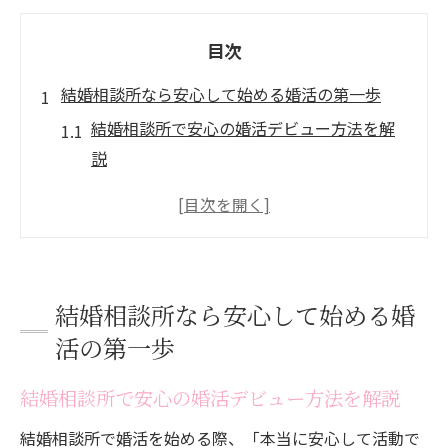
目次
結婚相談所なら安心して始める婚活の第一歩
結婚相談所で安心の婚活デビュー方法を解
説
IBJ結婚相談所で安全に婚活を始めるコツ
オンライン結婚相談所の活用と始め方のポ
イント
結婚相談所のサポートを最大限に活用した
結婚相談所なら安心して始める婚
婚活準備
活の第一歩
初めての結婚相談所婚活で失敗しない心得
婚前交渉禁止ルールが守る真剣な出会いの場
結婚相談所で安心の婚活デビュー方法を解説
結婚相談所の婚前交渉禁止が生む安心の理
結婚相談所で婚活を始める際、「本当に安心して活動で